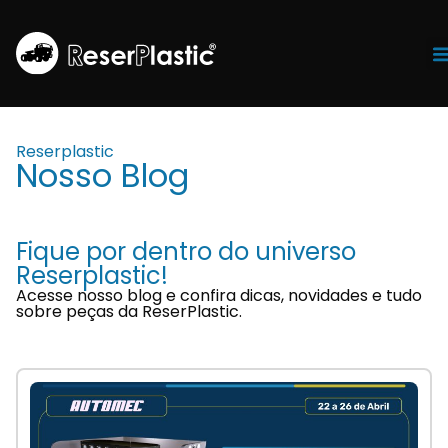
Tr
Reserplastic
Nosso Blog
Fique por dentro do universo
Reserplastic!
Acesse nosso blog e confira dicas, novidades e tudo
sobre peças da ReserPlastic.