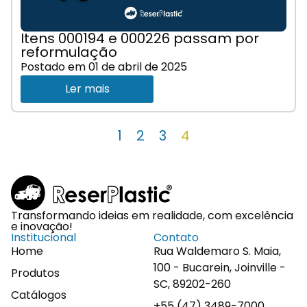
Itens 000194 e 000226 passam por
reformulação
Postado em
01 de abril de 2025
Ler mais
1
2
3
4
Transformando ideias em realidade, com excelência
e inovação!
Institucional
Contato
Home
Rua Waldemaro S. Maia,
100 - Bucarein, Joinville -
Produtos
SC, 89202-260
Catálogos
+55 (47) 3489-7000