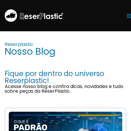
Tr
Reserplastic
Nosso Blog
Fique por dentro do universo
Reserplastic!
Acesse nosso blog e confira dicas, novidades e tudo
sobre peças da ReserPlastic.